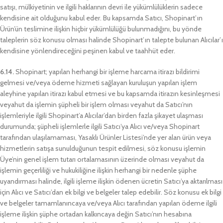
satışı, mülkiyetinin ve ilgili haklarının devri ile yükümlülüklerin sadece
kendisine ait olduğunu kabul eder. Bu kapsamda Satıcı, Shopinart’ın
Ürün’ün teslimine ilişkin hiçbir yükümlülüğü bulunmadığını, bu yönde
taleplerin söz konusu olması halinde Shopinart’ın talepte bulunan Alıcılar’ı
kendisine yönlendireceğini peşinen kabul ve taahhüt eder.
6.14.
Shopinart; yapılan herhangi bir işleme harcama itirazı bildirimi
gelmesi ve/veya ödeme hizmeti sağlayan kuruluşun yapılan işlem
aleyhine yapılan itirazı kabul etmesi ve bu kapsamda itirazın kesinleşmesi
veyahut da işlemin şüpheli bir işlem olması veyahut da Satıcı’nın
işlemleriyle ilgili Shopinart’a Alıcılar’dan birden fazla şikayet ulaşması
durumunda; şüpheli işlemlerle ilgili Satıcı’ya Alıcı ve/veya Shopinart
tarafından ulaşılamaması, Yasaklı Ürünler Listesi’nde yer alan ürün veya
hizmetlerin satışa sunulduğunun tespit edilmesi, söz konusu işlemin
Üye’nin genel işlem tutarı ortalamasının üzerinde olması veyahut da
işlemin geçerliliği ve hukukiliğine ilişkin herhangi bir nedenle şüphe
uyandırması halinde, ilgili işleme ilişkin ödenen ücretin Satıcı’ya aktarılması
için Alıcı ve Satıcı’dan ek bilgi ve belgeler talep edebilir. Söz konusu ek bilgi
ve belgeler tamamlanıncaya ve/veya Alıcı tarafından yapılan ödeme ilgili
işleme ilişkin şüphe ortadan kalkıncaya değin Satıcı’nın hesabına