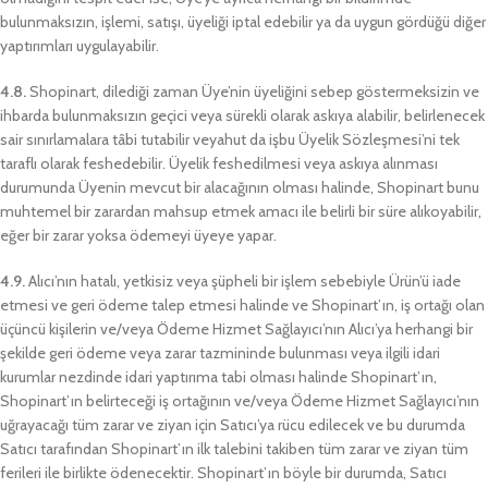
bulunmaksızın, işlemi, satışı, üyeliği iptal edebilir ya da uygun gördüğü diğer
yaptırımları uygulayabilir.
4.8.
Shopinart, dilediği zaman Üye’nin üyeliğini sebep göstermeksizin ve
ihbarda bulunmaksızın geçici veya sürekli olarak askıya alabilir, belirlenecek
sair sınırlamalara tâbi tutabilir veyahut da işbu Üyelik Sözleşmesi’ni tek
taraflı olarak feshedebilir. Üyelik feshedilmesi veya askıya alınması
durumunda Üyenin mevcut bir alacağının olması halinde, Shopinart bunu
muhtemel bir zarardan mahsup etmek amacı ile belirli bir süre alıkoyabilir,
eğer bir zarar yoksa ödemeyi üyeye yapar.
4.9.
Alıcı’nın hatalı, yetkisiz veya şüpheli bir işlem sebebiyle Ürün’ü iade
etmesi ve geri ödeme talep etmesi halinde ve Shopinart’ın, iş ortağı olan
üçüncü kişilerin ve/veya Ödeme Hizmet Sağlayıcı’nın Alıcı’ya herhangi bir
şekilde geri ödeme veya zarar tazmininde bulunması veya ilgili idari
kurumlar nezdinde idari yaptırıma tabi olması halinde Shopinart’ın,
Shopinart’ın belirteceği iş ortağının ve/veya Ödeme Hizmet Sağlayıcı’nın
uğrayacağı tüm zarar ve ziyan için Satıcı’ya rücu edilecek ve bu durumda
Satıcı tarafından Shopinart’ın ilk talebini takiben tüm zarar ve ziyan tüm
ferileri ile birlikte ödenecektir. Shopinart’ın böyle bir durumda, Satıcı