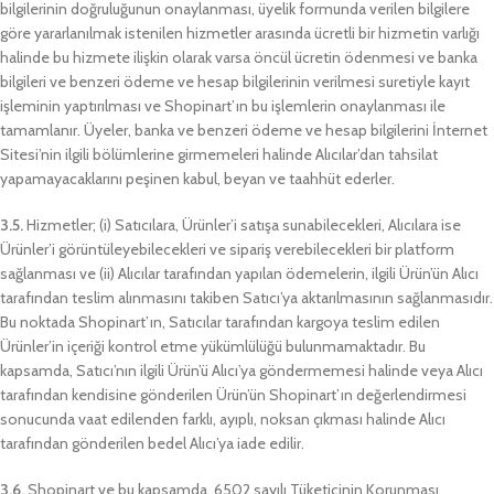
bilgilerinin doğruluğunun onaylanması, üyelik formunda verilen bilgilere
göre yararlanılmak istenilen hizmetler arasında ücretli bir hizmetin varlığı
halinde bu hizmete ilişkin olarak varsa öncül ücretin ödenmesi ve banka
bilgileri ve benzeri ödeme ve hesap bilgilerinin verilmesi suretiyle kayıt
işleminin yaptırılması ve Shopinart’ın bu işlemlerin onaylanması ile
tamamlanır. Üyeler, banka ve benzeri ödeme ve hesap bilgilerini İnternet
Sitesi’nin ilgili bölümlerine girmemeleri halinde Alıcılar’dan tahsilat
yapamayacaklarını peşinen kabul, beyan ve taahhüt ederler.
3.5.
Hizmetler; (i) Satıcılara, Ürünler’i satışa sunabilecekleri, Alıcılara ise
Ürünler’i görüntüleyebilecekleri ve sipariş verebilecekleri bir platform
sağlanması ve (ii) Alıcılar tarafından yapılan ödemelerin, ilgili Ürün’ün Alıcı
tarafından teslim alınmasını takiben Satıcı’ya aktarılmasının sağlanmasıdır.
Bu noktada Shopinart’ın, Satıcılar tarafından kargoya teslim edilen
Ürünler’in içeriği kontrol etme yükümlülüğü bulunmamaktadır. Bu
kapsamda, Satıcı’nın ilgili Ürün’ü Alıcı’ya göndermemesi halinde veya Alıcı
tarafından kendisine gönderilen Ürün’ün Shopinart’ın değerlendirmesi
sonucunda vaat edilenden farklı, ayıplı, noksan çıkması halinde Alıcı
tarafından gönderilen bedel Alıcı’ya iade edilir.
3.6.
Shopinart ve bu kapsamda, 6502 sayılı Tüketicinin Korunması