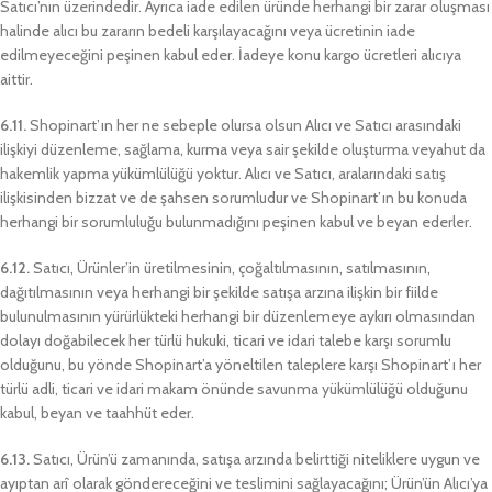
Satıcı’nın üzerindedir. Ayrıca iade edilen üründe herhangi bir zarar oluşması
halinde alıcı bu zararın bedeli karşılayacağını veya ücretinin iade
edilmeyeceğini peşinen kabul eder. İadeye konu kargo ücretleri alıcıya
aittir.
6.11.
Shopinart’ın her ne sebeple olursa olsun Alıcı ve Satıcı arasındaki
ilişkiyi düzenleme, sağlama, kurma veya sair şekilde oluşturma veyahut da
hakemlik yapma yükümlülüğü yoktur. Alıcı ve Satıcı, aralarındaki satış
ilişkisinden bizzat ve de şahsen sorumludur ve Shopinart’ın bu konuda
herhangi bir sorumluluğu bulunmadığını peşinen kabul ve beyan ederler.
6.12.
Satıcı, Ürünler’in üretilmesinin, çoğaltılmasının, satılmasının,
dağıtılmasının veya herhangi bir şekilde satışa arzına ilişkin bir fiilde
bulunulmasının yürürlükteki herhangi bir düzenlemeye aykırı olmasından
dolayı doğabilecek her türlü hukuki, ticari ve idari talebe karşı sorumlu
olduğunu, bu yönde Shopinart’a yöneltilen taleplere karşı Shopinart’ı her
türlü adli, ticari ve idari makam önünde savunma yükümlülüğü olduğunu
kabul, beyan ve taahhüt eder.
6.13.
Satıcı, Ürün’ü zamanında, satışa arzında belirttiği niteliklere uygun ve
ayıptan arî olarak göndereceğini ve teslimini sağlayacağını; Ürün’ün Alıcı’ya