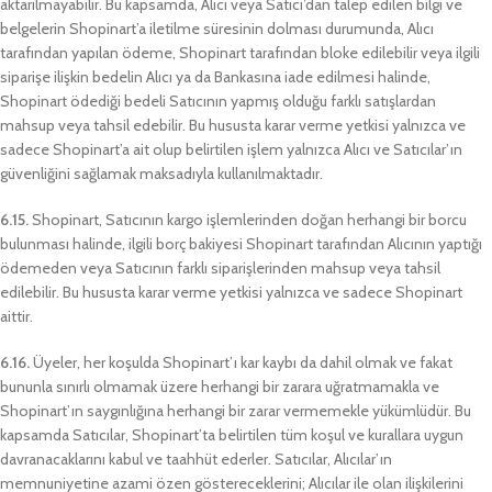
aktarılmayabilir. Bu kapsamda, Alıcı veya Satıcı’dan talep edilen bilgi ve
belgelerin Shopinart’a iletilme süresinin dolması durumunda, Alıcı
tarafından yapılan ödeme, Shopinart tarafından bloke edilebilir veya ilgili
siparişe ilişkin bedelin Alıcı ya da Bankasına iade edilmesi halinde,
Shopinart ödediği bedeli Satıcının yapmış olduğu farklı satışlardan
mahsup veya tahsil edebilir. Bu hususta karar verme yetkisi yalnızca ve
sadece Shopinart’a ait olup belirtilen işlem yalnızca Alıcı ve Satıcılar’ın
güvenliğini sağlamak maksadıyla kullanılmaktadır.
6.15.
Shopinart, Satıcının kargo işlemlerinden doğan herhangi bir borcu
bulunması halinde, ilgili borç bakiyesi Shopinart tarafından Alıcının yaptığı
ödemeden veya Satıcının farklı siparişlerinden mahsup veya tahsil
edilebilir. Bu hususta karar verme yetkisi yalnızca ve sadece Shopinart
aittir.
6.16.
Üyeler, her koşulda Shopinart’ı kar kaybı da dahil olmak ve fakat
bununla sınırlı olmamak üzere herhangi bir zarara uğratmamakla ve
Shopinart’ın saygınlığına herhangi bir zarar vermemekle yükümlüdür. Bu
kapsamda Satıcılar, Shopinart’ta belirtilen tüm koşul ve kurallara uygun
davranacaklarını kabul ve taahhüt ederler. Satıcılar, Alıcılar’ın
memnuniyetine azami özen göstereceklerini; Alıcılar ile olan ilişkilerini