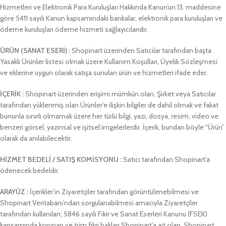
Hizmetleri ve Elektronik Para Kuruluşları Hakkında Kanun’un 13. maddesine
göre 5411 sayılı Kanun kapsamındaki bankalar, elektronik para kuruluşları ve
ödeme kuruluşları ödeme hizmeti sağlayıcılarıdır.
ÜRÜN
(SANAT ESERİ)
:
Shopinart üzerinden Satıcılar tarafından başta
Yasaklı Ürünler listesi olmak üzere Kullanım Koşulları, Üyelik Sözleşmesi
ve eklerine uygun olarak satışa sunulan ürün ve hizmetleri ifade eder.
İÇERİK :
Shopinart üzerinden erişimi mümkün olan, Şirket veya Satıcılar
tarafından yüklenmiş olan Ürünler’e ilişkin bilgiler de dahil olmak ve fakat
bununla sınırlı olmamak üzere her türlü bilgi, yazı, dosya, resim, video ve
benzeri görsel, yazınsal ve işitsel imgelerlerdir. İçerik, bundan böyle “Ürün”
olarak da anılabilecektir.
HİZMET BEDELİ
/ SATIŞ KOMİSYONU
:
Satıcı tarafından Shopinart’a
ödenecek bedeldir.
ARAYÜZ :
İçerikler’in Ziyaretçiler tarafından görüntülenebilmesi ve
Shopinart Veritabanı’ndan sorgulanabilmesi amacıyla Ziyaretçiler
tarafından kullanılan; 5846 sayılı Fikir ve Sanat Eserleri Kanunu (FSEK)
kapsamında korunan ve tüm fikri hakları Shopinart’a ait olan, Shopinart