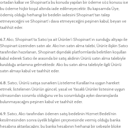
ortadan kalkar ve Shopinart’a bu konuda yapılan bir ödeme söz konusu ise
bu ödeme hiçbir koşul altında iade edilmeyecektir. Bu kapsamda Üye,
ödemiş olduğu herhangi bir bedelin iadesini Shopinart’tan talep
etmeyeceğini ve Shopinart’ı dava etmeyeceğini peşinen kabul, beyan ve
taahhüt eder.
6.7.
Alıcı, Shopinart’ta Satıcı’ya ait Ürünler’i Shopinart’ın sunduğu altyapı ile
Shopinart üzerinden satın alır. Alıcı’nın satın alma talebi, Ürün’e ilişkin Satıcı
tarafından hazırlanan, Shopinart dışındaki platformlarda belirtilen koşulları
kabul ederek Satıcı ile arasında bir satış akdinin Ürün’ü satın alma talebiyle
kurulduğu anlamına gelmektedir. Alıcı bu satın alma talebiyle ilgili Ürün’ü
satın almayı kabul ve taahhüt eder.
6.8.
Satıcı, Ürün’ü satışa sunarken Listeleme Kuralları’na uygun hareket
etmek, listelenen Ürün’ün güncel, yasal ve Yasaklı Ürünler listesine uygun
olmasından sorumlu olduğunu ve bu sorumluluğa aykırı davranışlarda
bulunmayacağını peşinen kabul ve taahhüt eder.
6.9.
Satıcı, Alıcı tarafından ödenen satış bedelinin Hizmet Bedeli’nin
kesilmesinden sonra üyelik bilgileri çerçevesinde vermiş olduğu banka
hesabına aktarılacağını; bu banka hesabının herhangi bir sebeple bloke