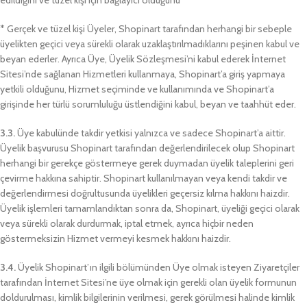
edildiğini ve tüzel kişi için bağlayıcı olduğunu
* Gerçek ve tüzel kişi Üyeler, Shopinart tarafından herhangi bir sebeple
üyelikten geçici veya sürekli olarak uzaklaştırılmadıklarını peşinen kabul ve
beyan ederler. Ayrıca Üye, Üyelik Sözleşmesi’ni kabul ederek İnternet
Sitesi’nde sağlanan Hizmetleri kullanmaya, Shopinart’a giriş yapmaya
yetkili olduğunu, Hizmet seçiminde ve kullanımında ve Shopinart’a
girişinde her türlü sorumluluğu üstlendiğini kabul, beyan ve taahhüt eder.
3.3.
Üye kabulünde takdir yetkisi yalnızca ve sadece Shopinart’a aittir.
Üyelik başvurusu Shopinart tarafından değerlendirilecek olup Shopinart
herhangi bir gerekçe göstermeye gerek duymadan üyelik taleplerini geri
çevirme hakkına sahiptir. Shopinart kullanılmayan veya kendi takdir ve
değerlendirmesi doğrultusunda üyelikleri geçersiz kılma hakkını haizdir.
Üyelik işlemleri tamamlandıktan sonra da, Shopinart, üyeliği geçici olarak
veya sürekli olarak durdurmak, iptal etmek, ayrıca hiçbir neden
göstermeksizin Hizmet vermeyi kesmek hakkını haizdir.
3.4.
Üyelik Shopinart’ın ilgili bölümünden Üye olmak isteyen Ziyaretçiler
tarafından İnternet Sitesi’ne üye olmak için gerekli olan üyelik formunun
doldurulması, kimlik bilgilerinin verilmesi, gerek görülmesi halinde kimlik