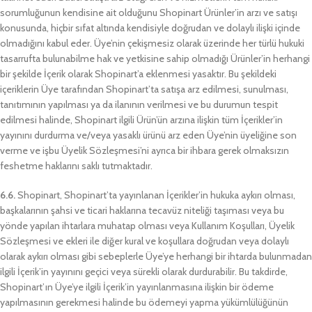
sorumluğunun kendisine ait olduğunu Shopinart Ürünler’in arzı ve satışı
konusunda, hiçbir sıfat altında kendisiyle doğrudan ve dolaylı ilişki içinde
olmadığını kabul eder. Üye’nin çekişmesiz olarak üzerinde her türlü hukuki
tasarrufta bulunabilme hak ve yetkisine sahip olmadığı Ürünler’in herhangi
bir şekilde İçerik olarak Shopinart’a eklenmesi yasaktır. Bu şekildeki
içeriklerin Üye tarafından Shopinart’ta satışa arz edilmesi, sunulması,
tanıtımının yapılması ya da ilanının verilmesi ve bu durumun tespit
edilmesi halinde, Shopinart ilgili Ürün’ün arzına ilişkin tüm İçerikler’in
yayınını durdurma ve/veya yasaklı ürünü arz eden Üye’nin üyeliğine son
verme ve işbu Üyelik Sözleşmesi’ni ayrıca bir ihbara gerek olmaksızın
feshetme haklarını saklı tutmaktadır.
6.6.
Shopinart, Shopinart’ta yayınlanan İçerikler’in hukuka aykırı olması,
başkalarının şahsi ve ticari haklarına tecavüz niteliği taşıması veya bu
yönde yapılan ihtarlara muhatap olması veya Kullanım Koşulları, Üyelik
Sözleşmesi ve ekleri ile diğer kural ve koşullara doğrudan veya dolaylı
olarak aykırı olması gibi sebeplerle Üye’ye herhangi bir ihtarda bulunmadan
ilgili İçerik’in yayınını geçici veya sürekli olarak durdurabilir. Bu takdirde,
Shopinart’ın Üye’ye ilgili İçerik’in yayınlanmasına ilişkin bir ödeme
yapılmasının gerekmesi halinde bu ödemeyi yapma yükümlülüğünün