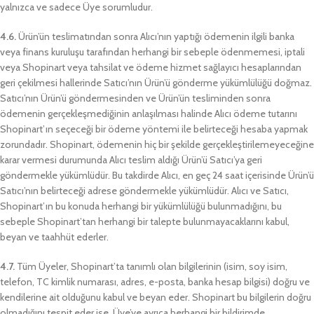
yalnızca ve sadece Üye sorumludur.
4.6.
Ürün’ün teslimatından sonra Alıcı’nın yaptığı ödemenin ilgili banka
veya finans kuruluşu tarafından herhangi bir sebeple ödenmemesi, iptali
veya Shopinart veya tahsilat ve ödeme hizmet sağlayıcı hesaplarından
geri çekilmesi hallerinde Satıcı’nın Ürün’ü gönderme yükümlülüğü doğmaz.
Satıcı’nın Ürün’ü göndermesinden ve Ürün’ün tesliminden sonra
ödemenin gerçekleşmediğinin anlaşılması halinde Alıcı ödeme tutarını
Shopinart’ın seçeceği bir ödeme yöntemi ile belirteceği hesaba yapmak
zorundadır. Shopinart, ödemenin hiç bir şekilde gerçekleştirilemeyeceğine
karar vermesi durumunda Alıcı teslim aldığı Ürün’ü Satıcı’ya geri
göndermekle yükümlüdür. Bu takdirde Alıcı, en geç 24 saat içerisinde Ürün’ü
Satıcı’nın belirteceği adrese göndermekle yükümlüdür. Alıcı ve Satıcı,
Shopinart’ın bu konuda herhangi bir yükümlülüğü bulunmadığını, bu
sebeple Shopinart’tan herhangi bir talepte bulunmayacaklarını kabul,
beyan ve taahhüt ederler.
4.7.
Tüm Üyeler, Shopinart’ta tanımlı olan bilgilerinin (isim, soy isim,
telefon, TC kimlik numarası, adres, e-posta, banka hesap bilgisi) doğru ve
kendilerine ait olduğunu kabul ve beyan eder. Shopinart bu bilgilerin doğru
olmadığını tespit eder ise, Üye’ye ayrıca herhangi bir bildirimde