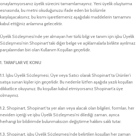
onaylamıyorsanız üyelik sürecini tamamlamayınız. Yeni üyelik oluşturma
esnasında, bu metni okuduğunuzu ifade eden bir bölümle
karşılaşacaksınız, bu kısmı işaretlemeniz aşağıdaki maddelerin tamamını
kabul ettiğiniz anlamına gelecektir.
Üyelik Sözleşmesi’nde yer almayan her türlü bilgi ve tanım için işbu Üyelik
Sözleşmesi’nin Shopinart’taki diğer belge ve açıklamalarla birlikte ayrılmaz
parçalarından biri olan Kullanım Koşulları geçerlidir.
1. TARAFLAR VE KONU
1.1.
İşbu Üyelik Sözleşmesi, Üye veya Satıcı olarak Shopinart’ta Ürünler’i
satışa sunan kişiler için geçerlidir. Bu nedenle lütfen aşağıda yazılı koşulları
dikkatlice okuyunuz. Bu koşulları kabul etmiyorsanız Shopinart’a üye
olmayınız.
1.2.
Shopinart, Shopinart’ta yer alan veya alacak olan bilgileri, formları, her
neviden içeriği ve işbu Üyelik Sözleşmesi’ni dilediği zaman, ayrıca
herhangi bir bildirimde bulunmaksızın değiştirme hakkını saklı tutar.
1.3.
Shopinart, işbu Üyelik Sözleşmesi’nde belirtilen koşulları her zaman