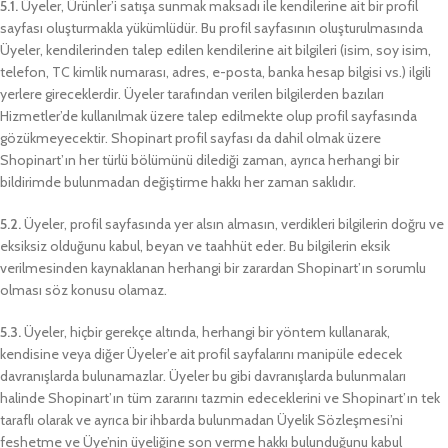
5.1.
Üyeler, Ürünler’i satışa sunmak maksadı ile kendilerine ait bir profil
sayfası oluşturmakla yükümlüdür. Bu profil sayfasının oluşturulmasında
Üyeler, kendilerinden talep edilen kendilerine ait bilgileri (isim, soy isim,
telefon, TC kimlik numarası, adres, e-posta, banka hesap bilgisi vs.) ilgili
yerlere gireceklerdir. Üyeler tarafından verilen bilgilerden bazıları
Hizmetler’de kullanılmak üzere talep edilmekte olup profil sayfasında
gözükmeyecektir. Shopinart profil sayfası da dahil olmak üzere
Shopinart’ın her türlü bölümünü dilediği zaman, ayrıca herhangi bir
bildirimde bulunmadan değiştirme hakkı her zaman saklıdır.
5.2.
Üyeler, profil sayfasında yer alsın almasın, verdikleri bilgilerin doğru ve
eksiksiz olduğunu kabul, beyan ve taahhüt eder. Bu bilgilerin eksik
verilmesinden kaynaklanan herhangi bir zarardan Shopinart’ın sorumlu
olması söz konusu olamaz.
5.3.
Üyeler, hiçbir gerekçe altında, herhangi bir yöntem kullanarak,
kendisine veya diğer Üyeler’e ait profil sayfalarını manipüle edecek
davranışlarda bulunamazlar. Üyeler bu gibi davranışlarda bulunmaları
halinde Shopinart’ın tüm zararını tazmin edeceklerini ve Shopinart’ın tek
taraflı olarak ve ayrıca bir ihbarda bulunmadan Üyelik Sözleşmesi’ni
feshetme ve Üye’nin üyeliğine son verme hakkı bulunduğunu kabul