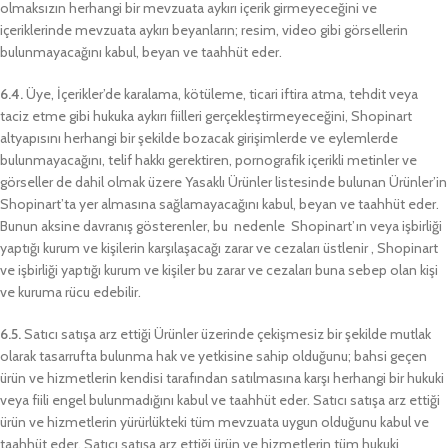
olmaksızın herhangi bir mevzuata aykırı içerik girmeyeceğini ve
içeriklerinde mevzuata aykırı beyanların; resim, video gibi görsellerin
bulunmayacağını kabul, beyan ve taahhüt eder.
6.4.
Üye, İçerikler’de karalama, kötüleme, ticari iftira atma, tehdit veya
taciz etme gibi hukuka aykırı fiilleri gerçekleştirmeyeceğini, Shopinart
altyapısını herhangi bir şekilde bozacak girişimlerde ve eylemlerde
bulunmayacağını, telif hakkı gerektiren, pornografik içerikli metinler ve
görseller de dahil olmak üzere Yasaklı Ürünler listesinde bulunan Ürünler’in
Shopinart’ta yer almasına sağlamayacağını kabul, beyan ve taahhüt eder.
Bunun aksine davranış gösterenler, bu nedenle Shopinart’ın veya işbirliği
yaptığı kurum ve kişilerin karşılaşacağı zarar ve cezaları üstlenir , Shopinart
ve işbirliği yaptığı kurum ve kişiler bu zarar ve cezaları buna sebep olan kişi
ve kuruma rücu edebilir.
6.5.
Satıcı satışa arz ettiği Ürünler üzerinde çekişmesiz bir şekilde mutlak
olarak tasarrufta bulunma hak ve yetkisine sahip olduğunu; bahsi geçen
ürün ve hizmetlerin kendisi tarafından satılmasına karşı herhangi bir hukuki
veya fiili engel bulunmadığını kabul ve taahhüt eder. Satıcı satışa arz ettiği
ürün ve hizmetlerin yürürlükteki tüm mevzuata uygun olduğunu kabul ve
taahhüt eder. Satıcı satışa arz ettiği ürün ve hizmetlerin tüm hukuki