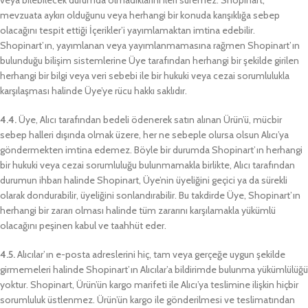
veya bilebilecek durumda olmadıklarını ileri süremez. Shopinart,
mevzuata aykırı olduğunu veya herhangi bir konuda karışıklığa sebep
olacağını tespit ettiği İçerikler’i yayımlamaktan imtina edebilir.
Shopinart’ın, yayımlanan veya yayımlanmamasına rağmen Shopinart’ın
bulunduğu bilişim sistemlerine Üye tarafından herhangi bir şekilde girilen
herhangi bir bilgi veya veri sebebi ile bir hukuki veya cezai sorumlulukla
karşılaşması halinde Üye’ye rücu hakkı saklıdır.
4.4.
Üye, Alıcı tarafından bedeli ödenerek satın alınan Ürün’ü, mücbir
sebep halleri dışında olmak üzere, her ne sebeple olursa olsun Alıcı’ya
göndermekten imtina edemez. Böyle bir durumda Shopinart’ın herhangi
bir hukuki veya cezai sorumluluğu bulunmamakla birlikte, Alıcı tarafından
durumun ihbarı halinde Shopinart, Üye’nin üyeliğini geçici ya da sürekli
olarak dondurabilir, üyeliğini sonlandırabilir. Bu takdirde Üye, Shopinart’ın
herhangi bir zararı olması halinde tüm zararını karşılamakla yükümlü
olacağını peşinen kabul ve taahhüt eder.
4.5.
Alıcılar’ın e-posta adreslerini hiç, tam veya gerçeğe uygun şekilde
girmemeleri halinde Shopinart’ın Alıcılar’a bildirimde bulunma yükümlülüğü
yoktur. Shopinart, Ürün’ün kargo marifeti ile Alıcı’ya teslimine ilişkin hiçbir
sorumluluk üstlenmez. Ürün’ün kargo ile gönderilmesi ve teslimatından