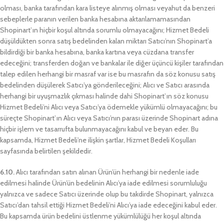
olması, banka tarafından kara listeye alınmış olması veyahut da benzeri
sebeplerle paranın verilen banka hesabına aktarılamamasından
Shopinart’ın hiçbir koşul altında sorumlu olmayacağını; Hizmet Bedeli
düşüldükten sonra satış bedelinden kalan miktarı Satıcı’nın Shopinart’a
bildirdiği bir banka hesabına, banka kartına veya cüzdana transfer
edeceğini; transferden doğan ve bankalar ile diğer üçüncü kişiler tarafından
talep edilen herhangi bir masraf var ise bu masrafın da söz konusu satış
bedelinden düşülerek Satıcı’ya gönderileceğini; Alıcı ve Satıcı arasında
herhangi bir uyuşmazlık çıkması halinde dahi Shopinart’ın söz konusu
Hizmet Bedeli’ni Alıcı veya Satıcı’ya ödemekle yükümlü olmayacağını; bu
süreçte Shopinart’ın Alıcı veya Satıcı’nın parası üzerinde Shopinart adına
hiçbir işlem ve tasarrufta bulunmayacağını kabul ve beyan eder. Bu
kapsamda, Hizmet Bedeli’ne ilişkin şartlar, Hizmet Bedeli Koşulları
sayfasında belirtilen şekildedir.
6.10.
Alıcı tarafından satın alınan Ürün’ün herhangi bir nedenle iade
edilmesi halinde Ürün’ün bedelinin Alıcı’ya iade edilmesi sorumluluğu
yalnızca ve sadece Satıcı üzerinde olup bu takdirde Shopinart, yalnızca
Satıcı’dan tahsil ettiği Hizmet Bedeli’ni Alıcı’ya iade edeceğini kabul eder.
Bu kapsamda ürün bedelini üstlenme yükümlülüğü her koşul altında