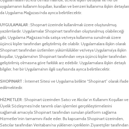
Uygulamaların ücretli olması halinde, ücrete ilişkin detaylar ile her bir
uygulamanın kullanım koşulları, kuralları ve benzeri kullanıma ilişkin detayları
da Uygulama Mağazası’nda ayrıca belirtilecektir.
UYGULAMALAR :
Shopnart üzerinde kullanılmak üzere oluşturulmuş
yazılımlardır. Uygulamalar Shopinart tarafından oluşturulmuş olabileceği
gibi, Uygulama Mağazası’nda satışa ve/veya kullanıma sunulmak üzere
üçüncü kişiler tarafından geliştirilmiş de olabilir. Uygulamalara ilişkin olarak
Shopinart tarafından üstlenilen yükümlülükler ve/veya Uygulama’ya ilişkin
koşullar, Uygulama’nın Shopinart tarafından veya üçüncü kişiler tarafından
geliştirilmiş olmasına göre farklılık arz edebilir. Uygulamalara ilişkin detaylı
bilgiler, her bir Uygulama’nın ilgili sayfasında ayrıca belirtilecektir.
SHOPINART
:
İnternet Sitesi ve Uygulama birlikte “Shopinart” olarak ifade
edilmektedir.
HİZMETLER :
Shopinart üzerinden Satıcı ve Alıcılar’ın Kullanım Koşulları ve
Üyelik Sözleşmesi’nde tanımlı olan işlemleri gerçekleştirmelerini
sağlamak amacıyla Shopinart tarafından sunulan platform sağlama
Hizmetler’inin tamamını ifade eder. Bu kapsamda Shopinart üzerinden,
Satıcılar tarafından Veritabanı’na yüklenen içeriklerin Ziyaretçiler tarafından