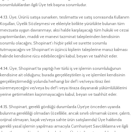
sorumluluklardan ilgili Üye tek başına sorumludur.
4.13.
Üye, Ürün’ü satışa sunarken, teslimatta ve satış sonrasında Kullanım
Koşulları, Üyelik Sözleşmesi ve ekleriyle birlikte yürürlükte bulunan tüm
mevzuata uygun davranmayı, aksi halde karşılaşacağı tüm hukuki ve cezai
yaptırımlardan, maddi ve manevi tazminat taleplerinden kendisinin
sorumlu olacağını, Shopinart’ı hiçbir şekil ve surette sorumlu
tutmayacağını ve Shopinart’ın üçüncü kişilerin taleplerine maruz kalması
halinde kendisine rücu edebileceğini kabul, beyan ve taahhüt eder.
4.14.
Üye, Shopinart’ta yaptığı her türlü iş ve işlemin sorumluluğunun
kendisine ait olduğunu; burada gerçekleştirilen iş ve işlemleri kendisinin
gerçekleştirmediği yolunda herhangi bir def’i ve/veya itiraz ileri
süremeyeceğini ve/veya bu def’i veya itiraza dayanarak yükümlülüklerini
yerine getirmekten kaçınmayacağını kabul, beyan ve taahhüt eder.
4.15.
Shopinart, gerekli gördüğü durumlarda Üye’ye önceden uyarıda
bulunma gerekliliği olmadan (özellikle, ancak sınırlı olmamak üzere, çalıntı,
orijinal olmayan, kaçak ve/veya sahte ürün satışlarında) Üye hakkında
gerekli yasal işlemin yapılması amacıyla Cumhuriyet Savcılıklarına ve ilgili