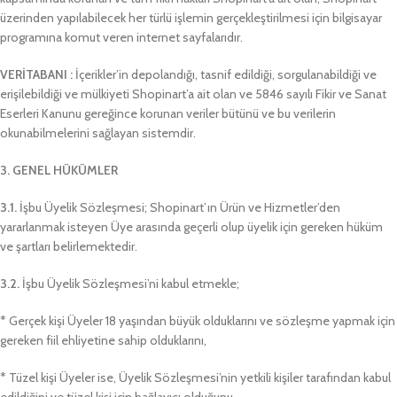
üzerinden yapılabilecek her türlü işlemin gerçekleştirilmesi için bilgisayar
programına komut veren internet sayfalarıdır.
VERİTABANI :
İçerikler’in depolandığı, tasnif edildiği, sorgulanabildiği ve
erişilebildiği ve mülkiyeti Shopinart’a ait olan ve 5846 sayılı Fikir ve Sanat
Eserleri Kanunu gereğince korunan veriler bütünü ve bu verilerin
okunabilmelerini sağlayan sistemdir.
3. GENEL HÜKÜMLER
3.1.
İşbu Üyelik Sözleşmesi; Shopinart’ın Ürün ve Hizmetler’den
yararlanmak isteyen Üye arasında geçerli olup üyelik için gereken hüküm
ve şartları belirlemektedir.
3.2.
İşbu Üyelik Sözleşmesi’ni kabul etmekle;
* Gerçek kişi Üyeler 18 yaşından büyük olduklarını ve sözleşme yapmak için
gereken fiil ehliyetine sahip olduklarını,
* Tüzel kişi Üyeler ise, Üyelik Sözleşmesi’nin yetkili kişiler tarafından kabul