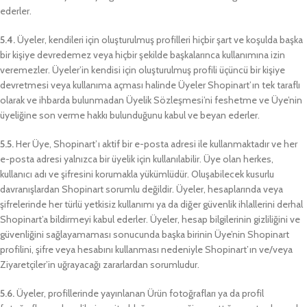
ederler.
5.4.
Üyeler, kendileri için oluşturulmuş profilleri hiçbir şart ve koşulda başka
bir kişiye devredemez veya hiçbir şekilde başkalarınca kullanımına izin
veremezler. Üyeler’in kendisi için oluşturulmuş profili üçüncü bir kişiye
devretmesi veya kullanıma açması halinde Üyeler Shopinart’ın tek taraflı
olarak ve ihbarda bulunmadan Üyelik Sözleşmesi’ni feshetme ve Üye’nin
üyeliğine son verme hakkı bulunduğunu kabul ve beyan ederler.
5.5.
Her Üye, Shopinart’ı aktif bir e-posta adresi ile kullanmaktadır ve her
e-posta adresi yalnızca bir üyelik için kullanılabilir. Üye olan herkes,
kullanıcı adı ve şifresini korumakla yükümlüdür. Oluşabilecek kusurlu
davranışlardan Shopinart sorumlu değildir. Üyeler, hesaplarında veya
şifrelerinde her türlü yetkisiz kullanımı ya da diğer güvenlik ihlallerini derhal
Shopinart’a bildirmeyi kabul ederler. Üyeler, hesap bilgilerinin gizliliğini ve
güvenliğini sağlayamaması sonucunda başka birinin Üye’nin Shopinart
profilini, şifre veya hesabını kullanması nedeniyle Shopinart’ın ve/veya
Ziyaretçiler’in uğrayacağı zararlardan sorumludur.
5.6.
Üyeler, profillerinde yayınlanan Ürün fotoğrafları ya da profil