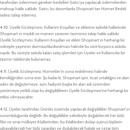
tarafından ödenmesi gereken bedelleri Satıcı’ya yapılacak ödemelerden
mahsup hakkı saklıdır. Satıcı, bu durumlarda Shopinart’tan Hizmet Bedeli
iadesi talep edemez.
4.10.
Üyelik Sözleşmesi, Kullanım Koşulları ve eklerine aykırılık hallerinde
Shopinart’ın maddi ve manevi zararının tazminini talep hakkı saklıdır.
Üyelik Sözleşmesi, Kullanım Koşulları ve ekleri Shopinart’ın herhangi bir
sebeple yayınının durması/durdurulması halinde bu süre boyunca askıda
sayılır. Bu süreçte askıda kalan satış işlemleri için Üyeler ve Kullanıcılar bir
tazmin talebinde bulunamaz.
4.11.
Üyelik Sözleşmesi, Hizmetler’in sona erdirilmesi halinde
kendiliğinden sona erer. Şu kadar ki, Shopinart işini, ticari ortaklığını ve alan
adını da değiştirmeye, aynı faaliyeti başka bir alan adı üzerinden
yürütmeye yetkili olup bu değişikliklerin Üyelik Sözleşmesi’ne herhangi bir
etkisi olmayacaktır.
4.12.
Üyeler tarafından Ürünler üzerinde yapılacak değişiklikler Shopinart’ın
sorumluluğunda değildir. Bu değişiklikler sebebiyle doğabilecek her türlü
fikri ve sınai mülkiyet ihlallerinden, bu ihlallerden dolayı üçüncü kişilerin
uğrayabileceği her türlü zarardan ve doğabilecek hukuki ve cezai tüm