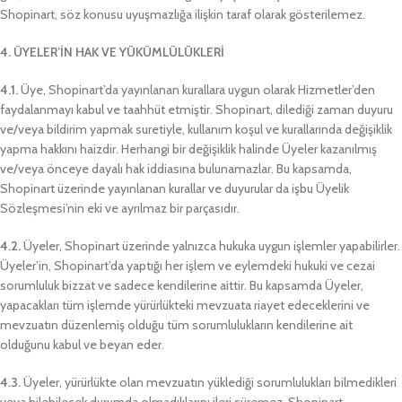
Shopinart, söz konusu uyuşmazlığa ilişkin taraf olarak gösterilemez.
4. ÜYELER’İN HAK VE YÜKÜMLÜLÜKLERİ
4.1.
Üye, Shopinart’da yayınlanan kurallara uygun olarak Hizmetler’den
faydalanmayı kabul ve taahhüt etmiştir. Shopinart, dilediği zaman duyuru
ve/veya bildirim yapmak suretiyle, kullanım koşul ve kurallarında değişiklik
yapma hakkını haizdir. Herhangi bir değişiklik halinde Üyeler kazanılmış
ve/veya önceye dayalı hak iddiasına bulunamazlar. Bu kapsamda,
Shopinart üzerinde yayınlanan kurallar ve duyurular da işbu Üyelik
Sözleşmesi’nin eki ve ayrılmaz bir parçasıdır.
4.2.
Üyeler, Shopinart üzerinde yalnızca hukuka uygun işlemler yapabilirler.
Üyeler’in, Shopinart’da yaptığı her işlem ve eylemdeki hukuki ve cezai
sorumluluk bizzat ve sadece kendilerine aittir. Bu kapsamda Üyeler,
yapacakları tüm işlemde yürürlükteki mevzuata riayet edeceklerini ve
mevzuatın düzenlemiş olduğu tüm sorumlulukların kendilerine ait
olduğunu kabul ve beyan eder.
4.3.
Üyeler, yürürlükte olan mevzuatın yüklediği sorumlulukları bilmedikleri