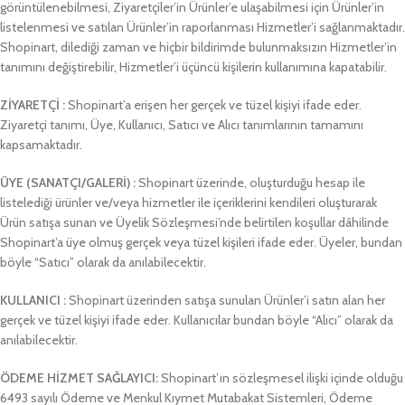
görüntülenebilmesi, Ziyaretçiler’in Ürünler’e ulaşabilmesi için Ürünler’in
listelenmesi ve satılan Ürünler’in raporlanması Hizmetler’i sağlanmaktadır.
Shopinart, dilediği zaman ve hiçbir bildirimde bulunmaksızın Hizmetler’in
tanımını değiştirebilir, Hizmetler’i üçüncü kişilerin kullanımına kapatabilir.
ZİYARETÇİ :
Shopinart’a erişen her gerçek ve tüzel kişiyi ifade eder.
Ziyaretçi tanımı, Üye, Kullanıcı, Satıcı ve Alıcı tanımlarının tamamını
kapsamaktadır.
ÜYE
(SANATÇI/GALERİ)
:
Shopinart üzerinde, oluşturduğu hesap ile
listelediği ürünler ve/veya hizmetler ile içeriklerini kendileri oluşturarak
Ürün satışa sunan ve Üyelik Sözleşmesi’nde belirtilen koşullar dâhilinde
Shopinart’a üye olmuş gerçek veya tüzel kişileri ifade eder. Üyeler, bundan
böyle “Satıcı” olarak da anılabilecektir.
KULLANICI :
Shopinart üzerinden satışa sunulan Ürünler’i satın alan
her
gerçek ve tüzel kişiyi ifade eder. Kullanıcılar bundan böyle “Alıcı” olarak da
anılabilecektir.
ÖDEME HİZMET SAĞLAYICI:
Shopinart’ın sözleşmesel ilişki içinde olduğu
6493 sayılı Ödeme ve Menkul Kıymet Mutabakat Sistemleri, Ödeme