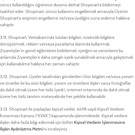
izinsiz kullanıldığını öğrenirse durumu derhal Shopinart’a bildirmeyi
taahhüt eder. Shopinart, izinsiz kullanımı engellemek amacıyla Üye’nin
Shopinart’a erişimini engelleme ve/veya üyeliğini sona erdirme hakkına
sahiptir.
3.11.
Shopinart, Veritabanı’nda tutulan bilgileri, istatistiki bilgilere
dönüştürmek, reklam ve/veya pazarlama alanında kullanmak,
Ziyaretçiler’in genel eğilimlerini belirlemek, içeriğini ve servislerini bu
anlamda Ziyaretçiler’e daha zengin içerik sunabilmek amacıyla geliştirmek
için kullanabilme hakkına her zaman sahiptir.
3.12.
Shopinart, Üyeler tarafından gönderilen Ürün bilgileri ve/veya yorum
ve öneriler ile bu ürün bilgileri, yorum ve önerilere ilişkin varsa fotoğraflar
da dahil olmak üzere her türlü İçerik’i, internet ortamında da dahil olmak
üzere her türlü tanıtım materyalinde her şekilde kullanabilir.
3.13.
Shopinart ile paylaşılan kişisel veriler, 6698 sayılı Kişisel Verilerin
Korunması Kanunu (“KVKK”) kapsamında işlenmektedir. Kişisel verilere
ilişkin daha fazla bilgi edinmek için lütfen
Kişisel Verilerin İşlenmesine
İlişkin Aydınlatma Metni
’ni inceleyiniz.