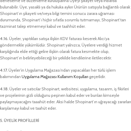
denetleme ve düzenleme kuruluşlarına Üye’yi şikayet veya ihbarda
bulunabilir. Üye, yasaklı ya da hukuka aykırı Ürün’ün satışıyla bağlantılı olarak
Shopinart’ın şikayeti ve/veya bilgi temini sonucu zarara uğraması
durumunda, Shopinart’ı hiçbir sıfatla sorumlu tutmamayı, Shopinart’tan
tazminat talep etmemeyi kabul ve taahhüt eder.
4.16.
Üyeler, yaptıkları satışa ilişkin KDV faturası keserek Alıcı’ya
göndermekle yükümlüdür. Shopinart yalnızca, Üyelere verdiği hizmet
karşılığında elde ettiği gelire ilişkin olarak fatura kesmekte olup,
Shopinart’ın belirleyebileceği bir şekilde kendilerine iletilecektir.
4.17.
Üyeler’in Uygulama Mağazası’ndan yapacakları her türlü işlem
bakımından
Uygulama Mağazası Kullanım Koşulları
geçerlidir.
4.18.
Üyeler ve satıcılar Shopinart, websitesi, uygulama, tasarım, iş fikirleri
ve projelerinin gizli olduğunu peşinen kabul eder ve bunları kimseyle
paylaşmayacağını taaahüt eder. Aksi halde Shopinart’ın uğrayacağı zararları
karşılamayı kabul ve taahüt eder.
5. ÜYELİK PROFİLLERİ