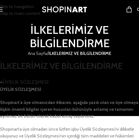
Skip to navigation
Skip to main content
İLKELERİMİZ VE
BİLGİLENDİRME
Ana Sayfa
/
İLKELERİMİZ VE BİLGİLENDİRME
İLKELERİMİZ VE BİLGİLENDİRME
ÜYELİK SÖZLEŞMESİ
ÜYELİK SÖZLEŞMESİ
Shopinart’a
üye olmanızdan itibaren, aşağıda yazılı olan ve üye olmaya
ilişkin önemli bilgiler içeren hususları bütünüyle anlamış ve tamamını
ayrılmaz bir bütün olarak kabul etmiş sayılırsınız.
Shopinart’a üye olmadan önce lütfen işbu Üyelik Sözleşmesi’ni dikkatle
okuyunuz ve Üyelik Sözleşmesi’nin içerdiği tüm maddeleri ve hükümleri