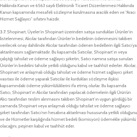
Hakkında Kanun ve 6563 sayılı Elektronik Ticaret Düzenlenmesi Hakkında
Kanun kapsamında mesafeli sözleşme kurulmasına aracılık eden ve “Aracı
Hizmet Sağlayıcı” sıfatını haizdir.
3.7.
Shopinart, Üyeler’in Shopinart üzerinden satışa sundukları Ürünler’in
listelenmesi, Alıcılar tarafından Ürünler’in bedelinin ödenmesini takiben
verilecek onay dahilinde Alıcılar tarafından ödenen bedellerin ilgili Satıcı’ya
aktarılmasını sağlamaktadır. Bu kapsamda Satıcılar, Shopinart’ın veya
çalıştığı tahsilat ve ödeme sağlayıcı şirketin, Satıcı namına satışa sunulan
Ürünler’in bedelini tahsile yetkili olduğunu kabul ve taahhüt ederler. Alıcılar,
Shopinart ve anlaşmalı olduğu tahsilat ve ödeme hizmet sağlayıcı şirket
vasıtası ile ödeme yaparak Satıcılar ile kurdukları sözleşme ilişkisi
kapsamındaki ödeme yükümlülüklerini ifa etmiş olurlar. Bu kapsamda
Satıcı, Shopinart’ın Alıcılar tarafından yapılacak ödemelerin ilgili Ürün’ün
Alıcı tarafından teslim alınmasını takiben Shopinart’ın uygun gördüğü bir
zamanda Shopinart veya anlaşmalı olduğu tahsilat ve ödeme sağlayıcı
şirket tarafından Satıcı’nın hesabına aktarılması hususunda yetkili olduğunu
ve de Hizmetler karşılığında hizmet bedeli (komisyon) ödemekle yükümlü
olacağını, peşinen kabul ve taahhüt eder.