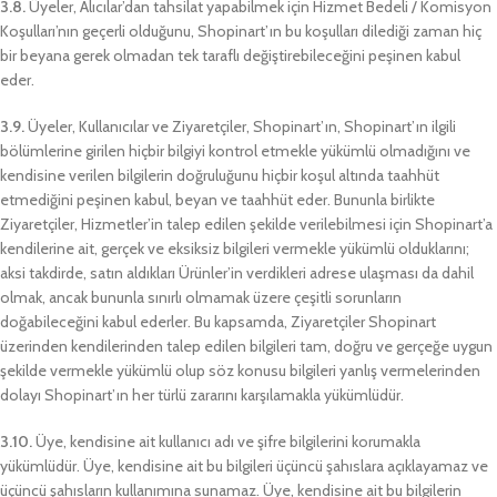
3.8.
Üyeler, Alıcılar’dan tahsilat yapabilmek için Hizmet Bedeli / Komisyon
Koşulları’nın geçerli olduğunu, Shopinart’ın bu koşulları dilediği zaman hiç
bir beyana gerek olmadan tek taraflı değiştirebileceğini peşinen kabul
eder.
3.9.
Üyeler, Kullanıcılar ve Ziyaretçiler, Shopinart’ın, Shopinart’ın ilgili
bölümlerine girilen hiçbir bilgiyi kontrol etmekle yükümlü olmadığını ve
kendisine verilen bilgilerin doğruluğunu hiçbir koşul altında taahhüt
etmediğini peşinen kabul, beyan ve taahhüt eder. Bununla birlikte
Ziyaretçiler, Hizmetler’in talep edilen şekilde verilebilmesi için Shopinart’a
kendilerine ait, gerçek ve eksiksiz bilgileri vermekle yükümlü olduklarını;
aksi takdirde, satın aldıkları Ürünler’in verdikleri adrese ulaşması da dahil
olmak, ancak bununla sınırlı olmamak üzere çeşitli sorunların
doğabileceğini kabul ederler. Bu kapsamda, Ziyaretçiler Shopinart
üzerinden kendilerinden talep edilen bilgileri tam, doğru ve gerçeğe uygun
şekilde vermekle yükümlü olup söz konusu bilgileri yanlış vermelerinden
dolayı Shopinart’ın her türlü zararını karşılamakla yükümlüdür.
3.10.
Üye, kendisine ait kullanıcı adı ve şifre bilgilerini korumakla
yükümlüdür. Üye, kendisine ait bu bilgileri üçüncü şahıslara açıklayamaz ve
üçüncü şahısların kullanımına sunamaz. Üye, kendisine ait bu bilgilerin