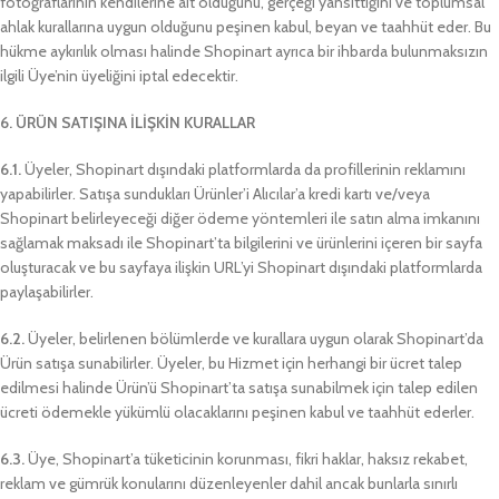
fotoğraflarının kendilerine ait olduğunu, gerçeği yansıttığını ve toplumsal
ahlak kurallarına uygun olduğunu peşinen kabul, beyan ve taahhüt eder. Bu
hükme aykırılık olması halinde Shopinart ayrıca bir ihbarda bulunmaksızın
ilgili Üye’nin üyeliğini iptal edecektir.
6. ÜRÜN SATIŞINA İLİŞKİN KURALLAR
6.1.
Üyeler, Shopinart dışındaki platformlarda da profillerinin reklamını
yapabilirler. Satışa sundukları Ürünler’i Alıcılar’a kredi kartı ve/veya
Shopinart belirleyeceği diğer ödeme yöntemleri ile satın alma imkanını
sağlamak maksadı ile Shopinart’ta bilgilerini ve ürünlerini içeren bir sayfa
oluşturacak ve bu sayfaya ilişkin URL’yi Shopinart dışındaki platformlarda
paylaşabilirler.
6.2.
Üyeler, belirlenen bölümlerde ve kurallara uygun olarak Shopinart’da
Ürün satışa sunabilirler. Üyeler, bu Hizmet için herhangi bir ücret talep
edilmesi halinde Ürün’ü Shopinart’ta satışa sunabilmek için talep edilen
ücreti ödemekle yükümlü olacaklarını peşinen kabul ve taahhüt ederler.
6.3.
Üye, Shopinart’a tüketicinin korunması, fikri haklar, haksız rekabet,
reklam ve gümrük konularını düzenleyenler dahil ancak bunlarla sınırlı