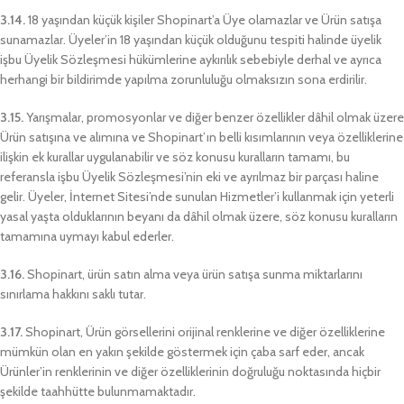
3.14.
18 yaşından küçük kişiler Shopinart’a Üye olamazlar ve Ürün satışa
sunamazlar. Üyeler’in 18 yaşından küçük olduğunu tespiti halinde üyelik
işbu Üyelik Sözleşmesi hükümlerine aykırılık sebebiyle derhal ve ayrıca
herhangi bir bildirimde yapılma zorunluluğu olmaksızın sona erdirilir.
3.15.
Yarışmalar, promosyonlar ve diğer benzer özellikler dâhil olmak üzere
Ürün satışına ve alımına ve Shopinart’ın belli kısımlarının veya özelliklerine
ilişkin ek kurallar uygulanabilir ve söz konusu kuralların tamamı, bu
referansla işbu Üyelik Sözleşmesi’nin eki ve ayrılmaz bir parçası haline
gelir. Üyeler, İnternet Sitesi’nde sunulan Hizmetler’i kullanmak için yeterli
yasal yaşta olduklarının beyanı da dâhil olmak üzere, söz konusu kuralların
tamamına uymayı kabul ederler.
3.16.
Shopinart, ürün satın alma veya ürün satışa sunma miktarlarını
sınırlama hakkını saklı tutar.
3.17.
Shopinart, Ürün görsellerini orijinal renklerine ve diğer özelliklerine
mümkün olan en yakın şekilde göstermek için çaba sarf eder, ancak
Ürünler’in renklerinin ve diğer özelliklerinin doğruluğu noktasında hiçbir
şekilde taahhütte bulunmamaktadır.