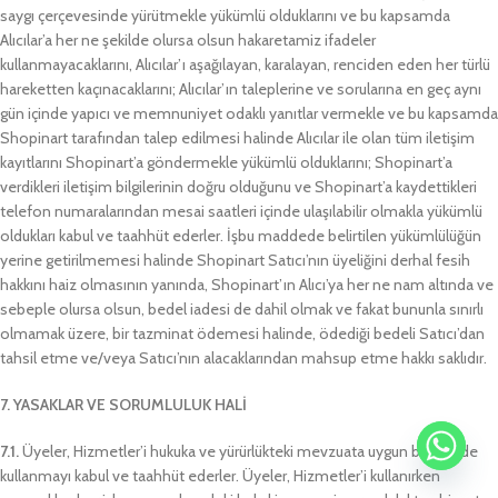
saygı çerçevesinde yürütmekle yükümlü olduklarını ve bu kapsamda
Alıcılar’a her ne şekilde olursa olsun hakaretamiz ifadeler
kullanmayacaklarını, Alıcılar’ı aşağılayan, karalayan, renciden eden her türlü
hareketten kaçınacaklarını; Alıcılar’ın taleplerine ve sorularına en geç aynı
gün içinde yapıcı ve memnuniyet odaklı yanıtlar vermekle ve bu kapsamda
Shopinart tarafından talep edilmesi halinde Alıcılar ile olan tüm iletişim
kayıtlarını Shopinart’a göndermekle yükümlü olduklarını; Shopinart’a
verdikleri iletişim bilgilerinin doğru olduğunu ve Shopinart’a kaydettikleri
telefon numaralarından mesai saatleri içinde ulaşılabilir olmakla yükümlü
oldukları kabul ve taahhüt ederler. İşbu maddede belirtilen yükümlülüğün
yerine getirilmemesi halinde Shopinart Satıcı’nın üyeliğini derhal fesih
hakkını haiz olmasının yanında, Shopinart’ın Alıcı’ya her ne nam altında ve
sebeple olursa olsun, bedel iadesi de dahil olmak ve fakat bununla sınırlı
olmamak üzere, bir tazminat ödemesi halinde, ödediği bedeli Satıcı’dan
tahsil etme ve/veya Satıcı’nın alacaklarından mahsup etme hakkı saklıdır.
7. YASAKLAR VE SORUMLULUK HALİ
7.1.
Üyeler, Hizmetler’i hukuka ve yürürlükteki mevzuata uygun bir şekilde
kullanmayı kabul ve taahhüt ederler. Üyeler, Hizmetler’i kullanırken