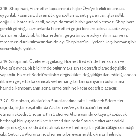
3.18.
Shopinart, Hizmetler kapsamında hiçbir Üye’ye belirli bir amaca
uygunluk, kesintisiz devamlılık, güncelleme, satış garantisi, işlevsellik,
doğruluk, hatasızlık dahil, açık ya da zımni hiçbir garanti vermez. Shopinart,
gerekli gördüğü zamanlarda hizmetleri geçici bir süre askıya alabilir veya
tamamen durdurabilir. Hizmetler’in geçici bir süre askıya alınması veya
tamamen durdurulmasından dolayı Shopinart’ın Üyeler’e karşı herhangi bir
sorumluluğu yoktur.
3.19.
Shopinart, Üyeler’e uyguladığı Hizmet Bedeli’nde her zaman ve
Üyeler’e ayrıca bir bildirimde bulunmaksızın tek taraflı olarak değişiklik
yapabilir. Hizmet Bedeli’ne ilişkin değişiklikler, değişikliğin ilan edildiği andan
itibaren geçerlilik kazanacak ve herhangi bir kampanyanın bulunması
halinde, kampanyanın sona erme tarihine kadar geçerli olacaktır.
3.20.
Shopinart, Alıcılar’dan Satıcılar adına tahsil edilecek ödemeler
dışında, hiçbir koşul altında Alıcılar’ı ve/veya Satıcılar’ı temsil
etmemektedir. Shopinart’ın Satıcı ve Alıcı arasında ortaya çıkabilecek
herhangi bir uyuşmazlık ve benzeri durumda Satıcı ve Alıcı arasındaki
iletişimi sağlamak da dahil olmak üzere herhangi bir yükümlülüğü olmadığı
gibi, Satıcı ve Alıcı arasında herhangi bir uyuşmazlık çıkması halinde