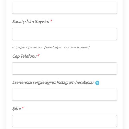
*
Sanatçı İsim Soyisim
https://shopinart.com/sanatci/
[sanatçı isim soyisim]
*
Cep Telefonu
Eserlerinizi sergilediğiniz İnstagram hesabınız?
*
Şifre