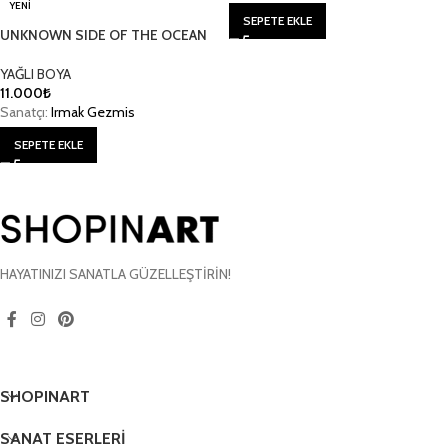
YENI
SEPETE EKLE
UNKNOWN SIDE OF THE OCEAN
YAĞLI BOYA
11.000
₺
Sanatçı:
Irmak Gezmis
SEPETE EKLE
HAYATINIZI SANATLA GÜZELLEŞTİRİN!
SHOPINART
SANAT ESERLERİ