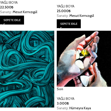
YAĞLI BOYA
YAĞLI BOYA
22.500
₺
25.000
₺
Sanatçı:
Mesut Kırmızıgül
Sanatçı:
Mesut Kırmızıgül
SEPETE EKLE
SEPETE EKLE
Son
YAĞLI BOYA
3.000
₺
Sanatçı:
Hümeyra Kaya