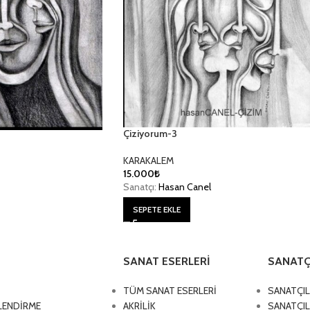
Çiziyorum-3
KARAKALEM
15.000
₺
Sanatçı:
Hasan Canel
SEPETE EKLE
SANAT ESERLERİ
SANATÇ
TÜM SANAT ESERLERİ
SANATÇIL
İLENDİRME
AKRİLİK
SANATÇIL