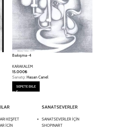
Bakışma-4
KARAKALEM
15.000
₺
Sanatçı:
Hasan Canel
SEPETE EKLE
ILAR
SANATSEVERLER
ARI KEŞFET
SANATSEVERLER İÇİN
AR İÇİN
SHOPINART