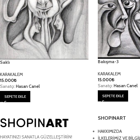
Bakışma-3
Saklı
KARAKALEM
KARAKALEM
15.000
₺
15.000
₺
Sanatçı:
Hasan Canel
Sanatçı:
Hasan Canel
SEPETE EKLE
SEPETE EKLE
SHOPINART
HAKKIMIZDA
HAYATINIZI SANATLA GÜZELLEŞTİRİN!
İLKELERİMİZ VE BİLG