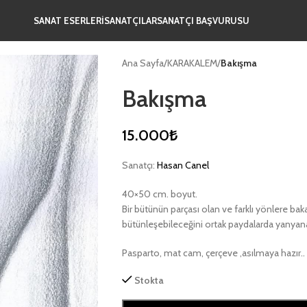
SANAT ESERLERİ
SANATÇILAR
SANATÇI BAŞVURUSU
Ana Sayfa
/
KARAKALEM
/
Bakışma
Bakışma
15.000
₺
Sanatçı:
Hasan Canel
40×50 cm. boyut.
Bir bütünün parçası olan ve farklı yönlere bakan
bütünleşebileceğini ortak paydalarda yanyana
Pasparto, mat cam, çerçeve ,asılmaya hazır..
Stokta