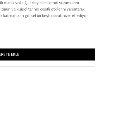
tlı olarak yokluğu, izleyicileri kendi yorumlarını
rün ve kişisel tarihin çeşitli etkilerini yansıtarak
k katmanların görsel bir keşfi olarak hizmet ediyor.
EPETE EKLE