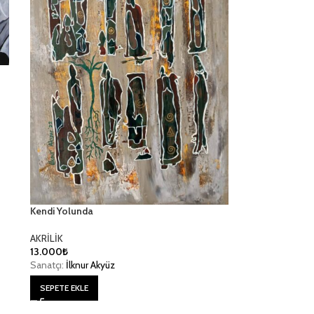
Kendi Yolunda
AKRİLİK
13.000
₺
Sanatçı:
İlknur Akyüz
SEPETE EKLE