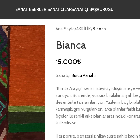
SANAT ESERLERİ
SANATÇILAR
SANATÇI BAŞVURUSU
Ana Sayfa
/
AKRİLİK
/
Bianca
Bianca
15.000
₺
Sanatçı:
Burcu Panahi
“Kimlik Arayışı” serisi, izleyiciyi düşünmeye v
sunuyor. Bu seride, yüzsüz bırakılan siyah beyaz
desenlerle tamamlanıyor. Yüzlerin boş bırakılm
karmaşıklığını vurgularken, arka planlar farklı k
öğeler ile renkli arka planlar arasındaki kontr
kullanılıyor.
Her portre, benzersiz hikayelere sahip kadın fi