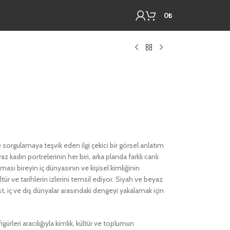
0
₺
e sorgulamaya teşvik eden ilgi çekici bir görsel anlatım
 kadın portrelerinin her biri, arka planda farklı canlı
ası bireyin iç dünyasının ve kişisel kimliğinin
ültür ve tarihlerin izlerini temsil ediyor. Siyah ve beyaz
ast, iç ve dış dünyalar arasındaki dengeyi yakalamak için
gürleri aracılığıyla kimlik, kültür ve toplumun