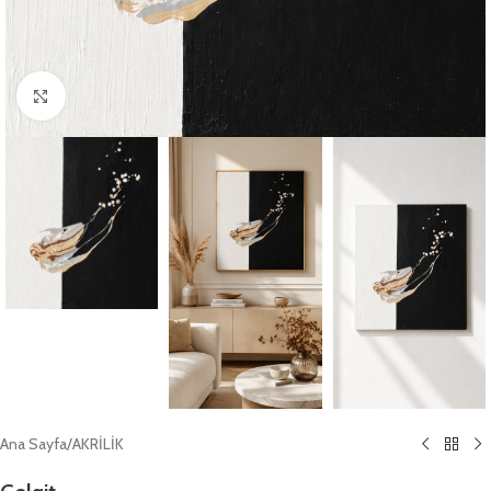
Büyütmek için tıklayın
Ana Sayfa
/
AKRİLİK