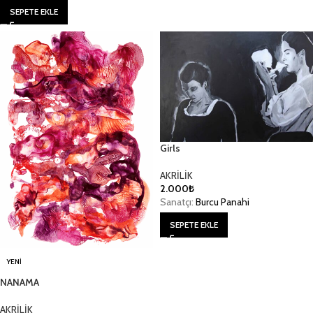
SEPETE EKLE
Girls
AKRİLİK
2.000
₺
Sanatçı:
Burcu Panahi
SEPETE EKLE
YENI
NANAMA
AKRİLİK