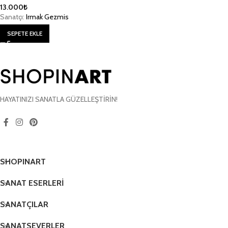
13.000
₺
Sanatçı:
Irmak Gezmis
SEPETE EKLE
HAYATINIZI SANATLA GÜZELLEŞTİRİN!
SHOPINART
SANAT ESERLERİ
SANATÇILAR
SANATSEVERLER