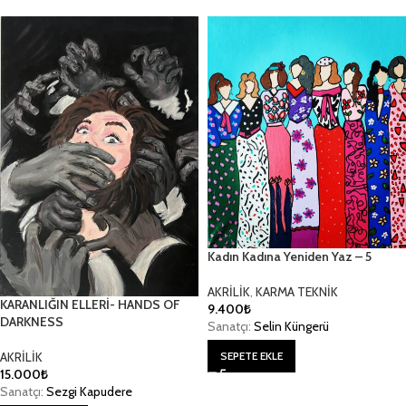
Kadın Kadına Yeniden Yaz – 5
AKRİLİK
,
KARMA TEKNİK
KARANLIĞIN ELLERİ- HANDS OF
9.400
₺
DARKNESS
Sanatçı:
Selin Küngerü
AKRİLİK
SEPETE EKLE
15.000
₺
Sanatçı:
Sezgi Kapudere