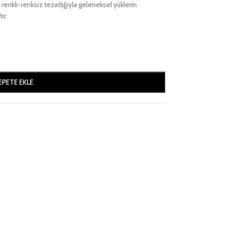
renkli-renksiz tezatlığıyla geleneksel yüklerin
ır.
EPETE EKLE