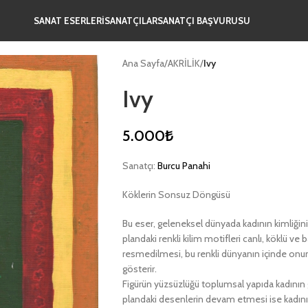
SANAT ESERLERİ
SANATÇILAR
SANATÇI BAŞVURUSU
Ana Sayfa
/
AKRİLİK
/
Ivy
Ivy
5.000
₺
Sanatçı:
Burcu Panahi
Köklerin Sonsuz Döngüsü
Bu eser, geleneksel dünyada kadının kimliğinin 
plandaki renkli kilim motifleri canlı, köklü ve
resmedilmesi, bu renkli dünyanın içinde onun n
gösterir.
Figürün yüzsüzlüğü toplumsal yapıda kadının 
plandaki desenlerin devam etmesi ise kadının 