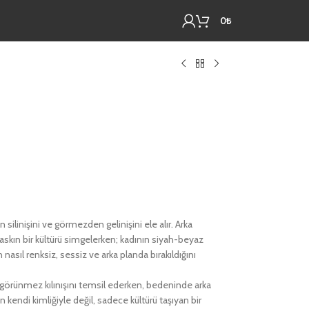
0
₺
silinişini ve görmezden gelinişini ele alır. Arka
 baskın bir kültürü simgelerken; kadının siyah-beyaz
asıl renksiz, sessiz ve arka planda bırakıldığını
görünmez kılınışını temsil ederken, bedeninde arka
kendi kimliğiyle değil, sadece kültürü taşıyan bir