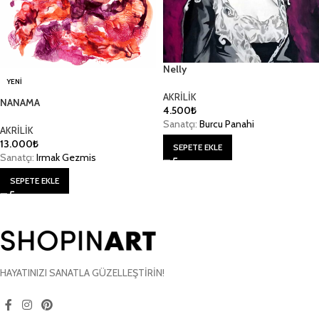
Nelly
YENI
AKRİLİK
NANAMA
4.500
₺
Sanatçı:
Burcu Panahi
AKRİLİK
13.000
₺
SEPETE EKLE
Sanatçı:
Irmak Gezmis
SEPETE EKLE
HAYATINIZI SANATLA GÜZELLEŞTİRİN!