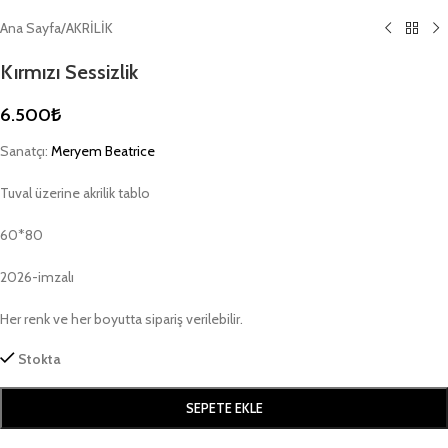
Ana Sayfa
/
AKRİLİK
Kırmızı Sessizlik
6.500
₺
Sanatçı:
Meryem Beatrice
Tuval üzerine akrilik tablo
60*80
2026-imzalı
Her renk ve her boyutta sipariş verilebilir.
Stokta
SEPETE EKLE