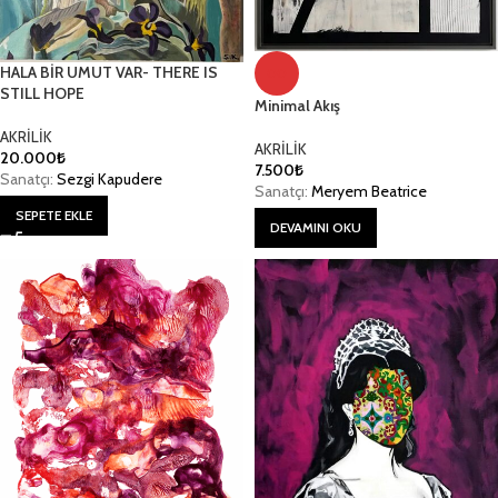
HALA BİR UMUT VAR- THERE IS
00
STILL HOPE
Minimal Akış
AKRİLİK
AKRİLİK
20.000
₺
7.500
₺
Sanatçı:
Sezgi Kapudere
Sanatçı:
Meryem Beatrice
SEPETE EKLE
DEVAMINI OKU