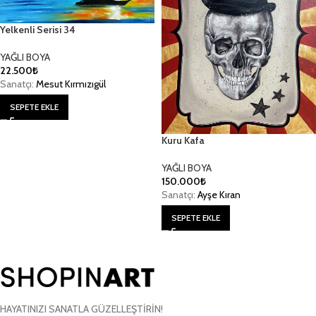
Yelkenli Serisi 34
YAĞLI BOYA
22.500
₺
Sanatçı:
Mesut Kırmızıgül
SEPETE EKLE
Kuru Kafa
YAĞLI BOYA
150.000
₺
Sanatçı:
Ayşe Kıran
SEPETE EKLE
HAYATINIZI SANATLA GÜZELLEŞTİRİN!