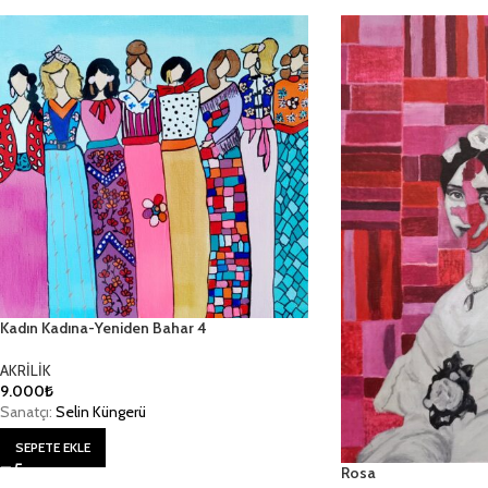
Kadın Kadına-Yeniden Bahar 4
AKRİLİK
9.000
₺
Sanatçı:
Selin Küngerü
SEPETE EKLE
Rosa