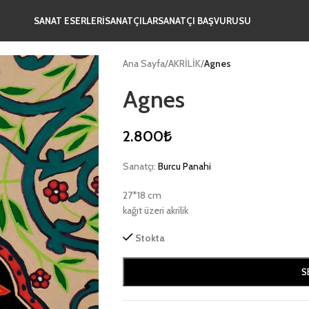
SANAT ESERLERİ
SANATÇILAR
SANATÇI BAŞVURUSU
Ana Sayfa
/
AKRİLİK
/
Agnes
Agnes
2.800
₺
Sanatçı:
Burcu Panahi
27*18 cm
kağıt üzeri akrilik
Stokta
S