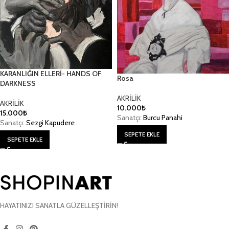
KARANLIĞIN ELLERİ- HANDS OF
Rosa
DARKNESS
AKRİLİK
AKRİLİK
10.000
₺
15.000
₺
Sanatçı:
Burcu Panahi
Sanatçı:
Sezgi Kapudere
SEPETE EKLE
SEPETE EKLE
HAYATINIZI SANATLA GÜZELLEŞTİRİN!