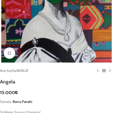
Büyütmek için tıklayın
Ana Sayfa
/
AKRİLİK
Angela
15.000
₺
Sanatçı:
Burcu Panahi
‘Köklerin Sonsuz Döngüsü’