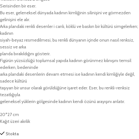
Serisinden bir eser.
Bu eser, geleneksel dünyada kadının kimliğinin silinişini ve görmezden
gelinişini ele alır.
Arka plandaki renkli desenler i canlı, köklü ve baskın bir kültürü simgelerken;
kadının
siyah-beyaz resmedilmesi, bu renkli dünyanın içinde onun nasıl renksiz,
sessiz ve arka
planda bırakıldığını gösterir.
Figürün yüzsüzlüğü toplumsal yapıda kadının görünmez kılınışını temsil
ederken, bedeninde
arka plandaki desenlerin devam etmesi ise kadının kendi kimliğiyle değil,
sadece kültürü
taşıyan bir unsur olarak görüldüğüne işaret eder. Eser, bu renkli-renksiz
tezatlığıyla
geleneksel yüklerin gölgesinde kadının kendi özünü arayışını anlatır.
20*27 cm
Kağıt üzeri akrilik
Stokta