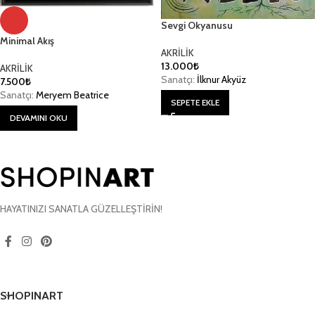
00
Sevgi Okyanusu
Minimal Akış
AKRİLİK
13.000
₺
AKRİLİK
Sanatçı:
İlknur Akyüz
7.500
₺
Sanatçı:
Meryem Beatrice
SEPETE EKLE
DEVAMINI OKU
HAYATINIZI SANATLA GÜZELLEŞTİRİN!
SHOPINART