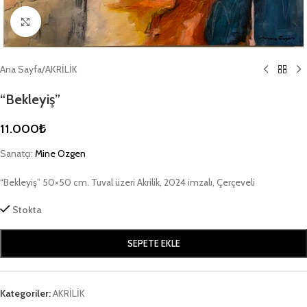
Büyütmek için tıklayın
Ana Sayfa
/
AKRİLİK
“Bekleyiş”
11.000
₺
Sanatçı:
Mine Ozgen
“Bekleyiş” 50×50 cm. Tuval üzeri Akrilik, 2024 imzalı, Çerçeveli
Stokta
SEPETE EKLE
Kategoriler:
AKRİLİK