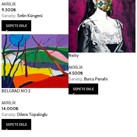
AKRİLİK
9.300
₺
Sanatçı:
Selin Küngerü
SEPETE EKLE
Nelly
AKRİLİK
4.500
₺
Sanatçı:
Burcu Panahi
SEPETE EKLE
BELGRAD NO:2
AKRİLİK
14.000
₺
Sanatçı:
Dilera Topaloglu
SEPETE EKLE