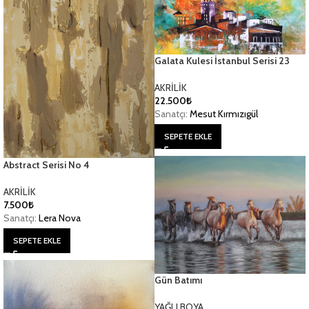
Galata Kulesi İstanbul Serisi 23
AKRİLİK
22.500
₺
Sanatçı:
Mesut Kırmızıgül
SEPETE EKLE
Abstract Serisi No 4
AKRİLİK
7.500
₺
Sanatçı:
Lera Nova
SEPETE EKLE
Gün Batımı
YAĞLI BOYA