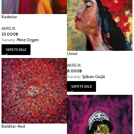
Kadınlar
AKRİLİK
25.000
₺
Sanatçı:
Mine Ozgen
SEPETE EKLE
Umut
AKRİLİK
8.000
₺
Sanatçı:
Şükran Güçlü
SEPETE EKLE
Balıklar-Red