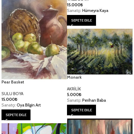
15.000
₺
Sanatçı:
Hümeyra Kaya
SEPETE EKLE
Monark
Pear Basket
AKRİLİK
SULU BOYA
5.000
₺
15.000
₺
Sanatçı:
Perihan Baba
Sanatçı:
Oya Bilgin Art
SEPETE EKLE
SEPETE EKLE