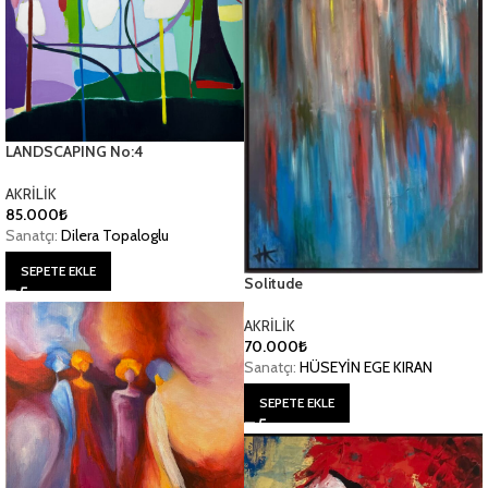
LANDSCAPING No:4
AKRİLİK
85.000
₺
Sanatçı:
Dilera Topaloglu
SEPETE EKLE
Solitude
AKRİLİK
70.000
₺
Sanatçı:
HÜSEYİN EGE KIRAN
SEPETE EKLE