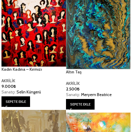
Kadın Kadına – Kırmızı
Altın Taş
AKRİLİK
AKRİLİK
9.000
₺
2.500
₺
Sanatçı:
Selin Küngerü
Sanatçı:
Meryem Beatrice
SEPETE EKLE
SEPETE EKLE